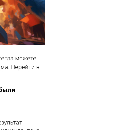
всегда можете
ема. Перейти в
ибыли
езультат