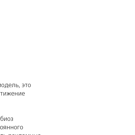
одель, это
стижение
мбиоз
тоянного