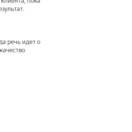
клиента, пока
зультат.
да речь идет о
 качество