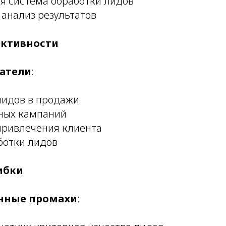
я система обработки лидов
 анализ результатов
ктивности
атели
:
лидов в продажи
ных кампаний
привлечения клиента
ботки лидов
ибки
нные промахи
: