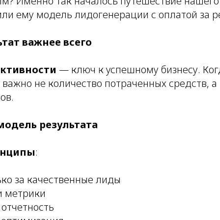
ым? Именно так началось путешествие нашего 
ли ему модель лидогенерации с оплатой за ре
тат важнее всего
ективности
— ключ к успешному бизнесу. Ког
 важно не количество потраченных средств, а
ов.
модель результата
инципы
:
ько за качественные лиды
и метрики
 отчетность