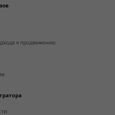
зов
одхода к продвижению
ии
тратора
ти: