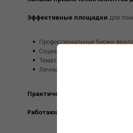
Эффективные площадки
для поис
Профессиональные биржи фрил
Социальные сети и портфолио-
Тематические сообщества
Личные сайты и блоги
Практические инструменты лид
Работающие методы
привлечения