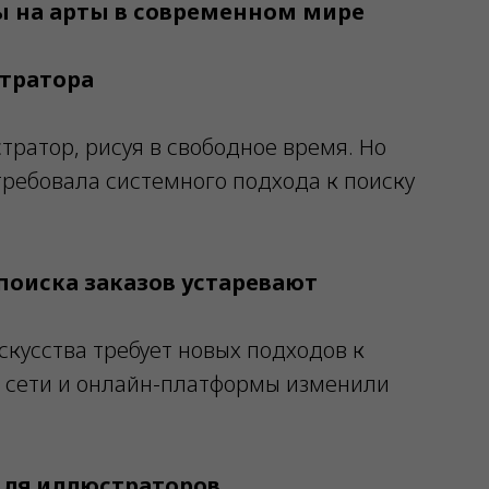
зы на арты в современном мире
стратора
ратор, рисуя в свободное время. Но
требовала системного подхода к поиску
оиска заказов устаревают
кусства требует новых подходов к
 сети и онлайн-платформы изменили
для иллюстраторов