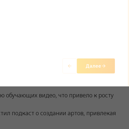
лио
сетях
ах
м сообществе
страторов
Далее
ю обучающих видео, что привело к росту
тил подкаст о создании артов, привлекая