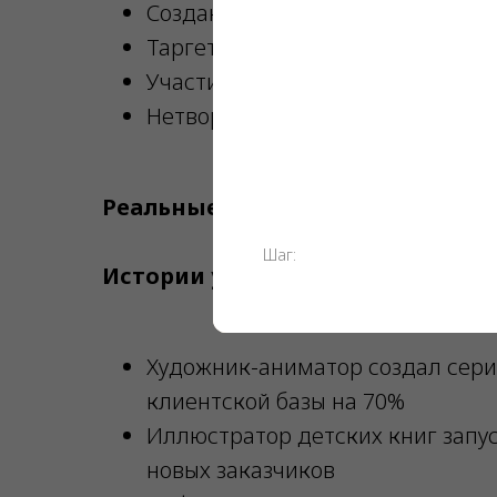
Создание качественного портфо
Таргетированная реклама в соц
Участие в конкурсах и челлендж
Нетворкинг в профессионально
Реальные кейсы успешных иллю
Шаг:
Истории успеха
:
Художник-аниматор создал сери
клиентской базы на 70%
Иллюстратор детских книг запус
новых заказчиков