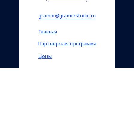
gramor@gramorstudio.ru
Главная
Партнерская программа
Цены
Воронки
Магазин Лидов
Новости
Автономный ИИ Маркетолог
Договор оферта
Gramor Studio