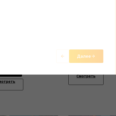
аборации с другими
Анализ продаж
дами
Комплексный анализ п
борации с другими брендами:
вашего успеха
15 000
р.
м мощный альянс для
Далее
0
р.
жения больших целей
Заказать
аказать
Смотреть
мотреть