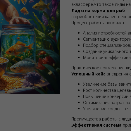
аквасфере.Что такое лиды н
Лиды на корма для рыб
— 
в приобретении качественног
Процесс работы включает:
Анализ потребностей а
Сегментацию аудитории
Подбор специализиров
Создание уникального 
Мониторинг эффективн
Практическое применение ли
Успешный кейс
внедрения с
Увеличение базы заинт
Рост количества целев
Повышение конверсии 
Оптимизация затрат на
Увеличение среднего 
Преимущества работы с лид
Эффективная система
прив