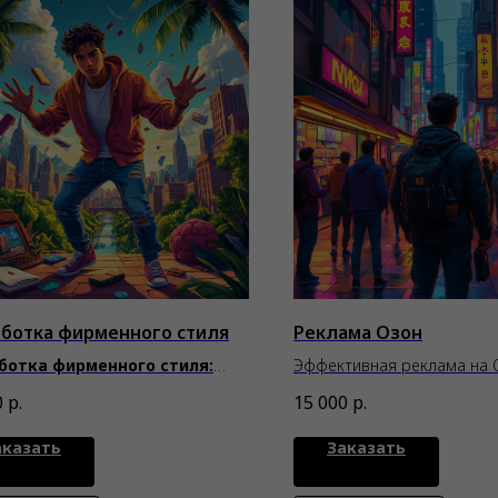
аботка фирменного стиля
Реклама Озон
ботка фирменного стиля:
Эффективная реклама на О
ем стиль, который
показа к покупке за секун
0
р.
15 000
р.
инается
аказать
Заказать