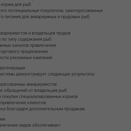
а корма для рыб
это потенциальные покупатели, заинтересованные
о питания для аквариумных и прудовых рыб.
квариумистов и владельцев прудов
 по типу содержания рыб
анных каналов привлечения
торгового предложения
ости рекламных кампаний
догенерации
истемы демонстрирует следующие результаты:
ересованных аквариумистов
ых обращений от владельцев рыб
в покупки специализированных кормов
 привлечение клиентов
чека благодаря дополнительным продажам
ами
лечения лидов обеспечивает: