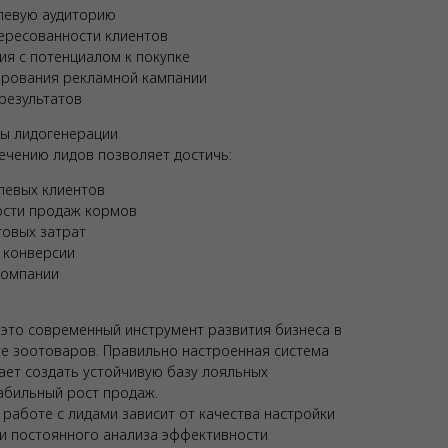
елевую аудиторию
ересованности клиентов
я с потенциалом к покупке
рования рекламной кампании
результатов
мы лидогенерации
ечению лидов позволяет достичь:
левых клиентов
сти продаж кормов
говых затрат
 конверсии
компании
это современный инструмент развития бизнеса в
е зоотоваров. Правильно настроенная система
ает создать устойчивую базу лояльных
абильный рост продаж.
 работе с лидами зависит от качества настройки
 и постоянного анализа эффективности