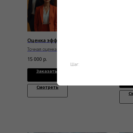
Оценка эффективности
Колл
брен
Точная оценка эффективности — путь
к оптимизации ресурсов
Колла
15 000
р.
строи
Шаг:
15 00
дости
Заказать
З
Смотреть
С