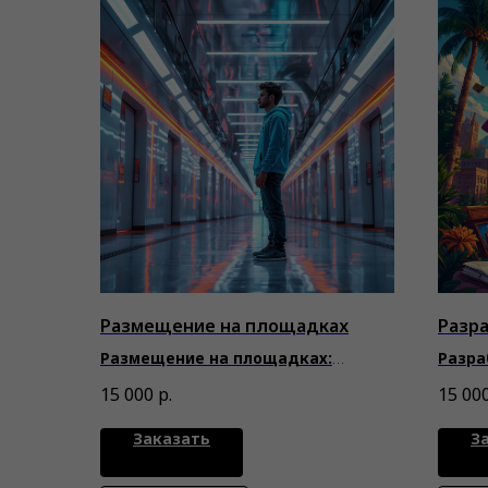
Размещение на площадках
Разр
Размещение на площадках:
Разра
строим цифровой авторитет
созда
15 000
р.
15 00
запом
Заказать
З