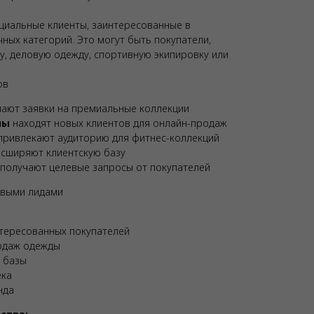
циальные клиенты, заинтересованные в
ых категорий. Это могут быть покупатели,
, деловую одежду, спортивную экипировку или
ов
ают заявки на премиальные коллекции
ны
находят новых клиентов для онлайн-продаж
ривлекают аудиторию для фитнес-коллекций
сширяют клиентскую базу
получают целевые запросы от покупателей
евыми лидами
тересованных покупателей
одаж одежды
 базы
ека
нда