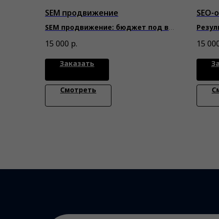
SEM продвижение
SEO-
SEM продвижение: бюджет под ва
Резул
ш контроль
ваш п
15 000
р.
15 00
Заказать
З
Смотреть
С