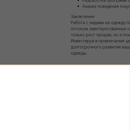
Разработка программ 
Анализ поведения поку
Заключение
Работа с лидами на одежду п
потоком заинтересованных к
только рост продаж, но и по
Инвестируя в привлечение це
долгосрочного развития ваше
одежды.