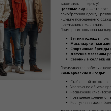
такое лиды на одежду?
Целевые лиды
— это потен
приобретении одежды различн
ищущие повседневную одежду
премиальные коллекции.
Примеры использования лид
Бутики одежды
получ
Масс-маркет магази
Спортивные бренды
п
Детские магазины
ра
Сезонные коллекции
Преимущества работы с цел
Коммерческие выгоды:
Стабильный поток заин
Увеличение объема пр
Расширение клиентской
Повышение среднего ч
Рост узнаваемости бре