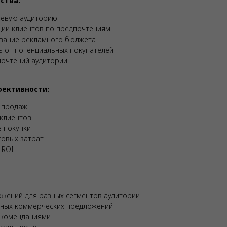
ства:
левую аудиторию
ии клиентов по предпочтениям
вание рекламного бюджета
ь от потенциальных покупателей
почтений аудитории
ективности:
 продаж
 клиентов
 покупки
говых затрат
 ROI
жений для разных сегментов аудитории
ьных коммерческих предложений
екомендациями