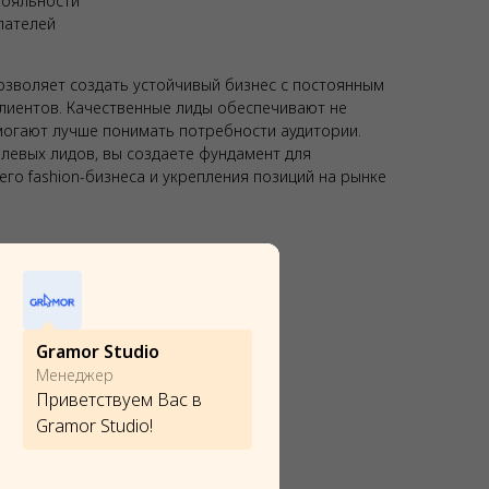
лояльности
пателей
озволяет создать устойчивый бизнес с постоянным
лиентов. Качественные лиды обеспечивают не
могают лучше понимать потребности аудитории.
левых лидов, вы создаете фундамент для
го fashion-бизнеса и укрепления позиций на рынке
Gramor Studio
Менеджер
Приветствуем Вас в
Gramor Studio!