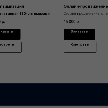
оптимизация
Онлайн-продвижение
ьтативная SEO-оптимизация:
Онлайн-продвижение: от в
уть к лидерству в поиске
продажам
0
р.
15 000
р.
аказать
Заказать
мотреть
Смотреть