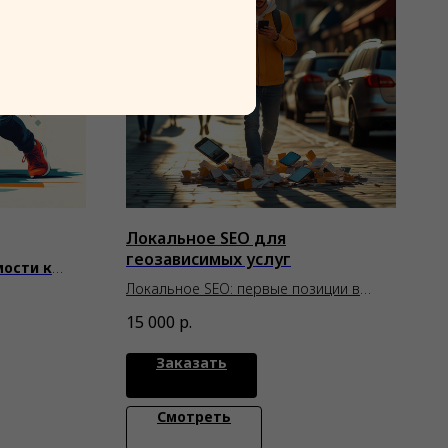
Локальное SEO для
геозависимых услуг
мости к
рии
Локальное SEO: первые позиции в
местном поиске
15 000
р.
Заказать
Смотреть