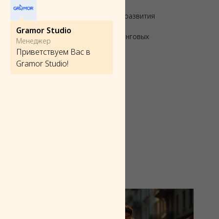
в
езультатов
— чёткое планирование развития
Gramor Studio
вности
— оптимизация всех маркетинговых
Менеджер
Приветствуем Вас в
Gramor Studio!