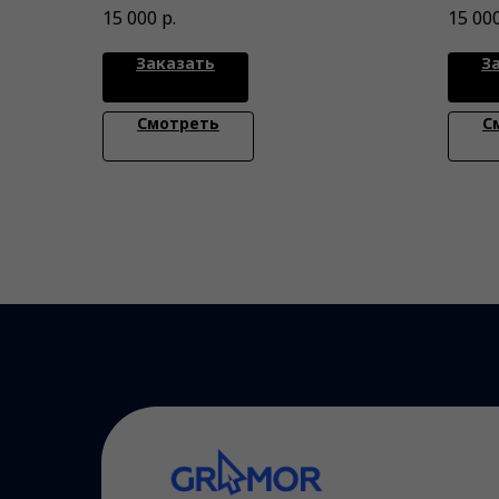
оптимизации процессов
потенц
15 000
р.
15 00
данны
Заказать
З
Смотреть
С