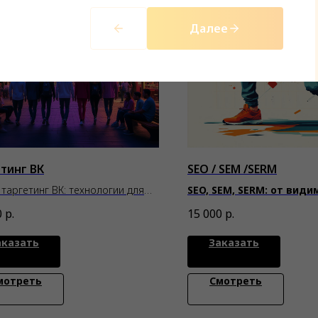
Далее
тинг ВК
SEO / SEM /SERM
таргетинг ВК: технологии для
SEO, SEM, SERM: от види
вашего бизнеса
доверию вашей аудито
0
р.
15 000
р.
аказать
Заказать
мотреть
Смотреть