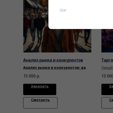
Шаг:
Анализ рынка и конкурентов
Тарге
Анализ рынка и конкурентов: ваш
Умный 
компас в мире бизнеса
роста 
15 000
р.
15 00
Заказать
З
Смотреть
С