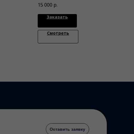
ту
аудиторию с точностью до
15 000
р.
процента
Заказать
Смотреть
Оставить заявку