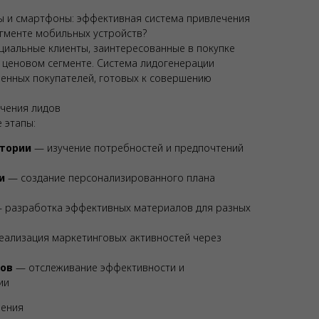
 и смартфоны: эффективная система привлечения
егменте мобильных устройств?
циальные клиенты, заинтересованные в покупке
ценовом сегменте. Система лидогенерации
венных покупателей, готовых к совершению
ечения лидов
 этапы:
итории
— изучение потребностей и предпочтений
и
— создание персонализированного плана
 разработка эффективных материалов для разных
ализация маркетинговых активностей через
тов
— отслеживание эффективности и
ии
рения