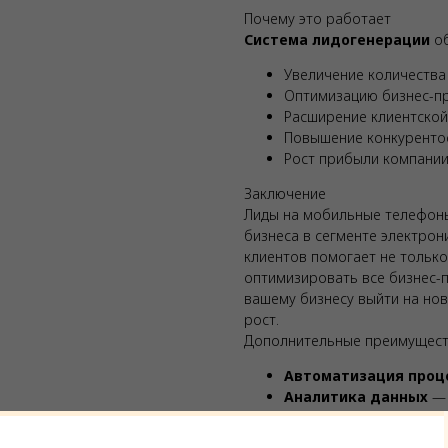
Почему это работает
Система лидогенерации
об
Увеличение количества
Оптимизацию бизнес-п
Расширение клиентской
Повышение конкуренто
Рост прибыли компани
Заключение
Лиды на мобильные телефон
бизнеса в сегменте электрон
клиентов помогает не только
оптимизировать все бизнес-
вашему бизнесу выйти на но
рост.
Дополнительные преимущес
Автоматизация проц
Аналитика данных
— 
Гибкость настройки
—
Конкурентное преим