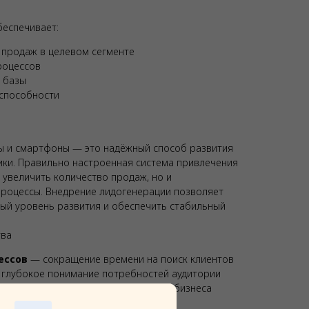
еспечивает:
 продаж в целевом сегменте
роцессов
 базы
способности
и
ы и смартфоны — это надёжный способ развития
ики. Правильно настроенная система привлечения
 увеличить количество продаж, но и
процессы. Внедрение лидогенерации позволяет
вый уровень развития и обеспечить стабильный
тва
ессов
— сокращение времени на поиск клиентов
глубокое понимание потребностей аудитории
 адаптация под конкретные задачи бизнеса
ущество
— выход на новый уровень