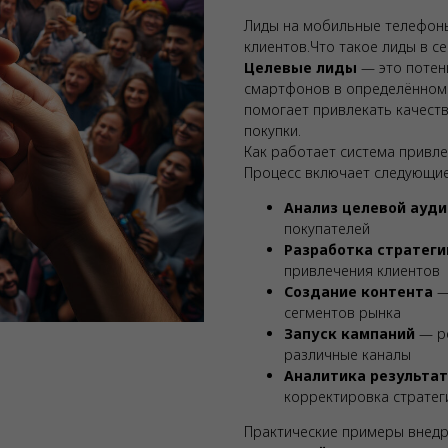
Лиды на мобильные телефоны
клиентов.Что такое лиды в с
Целевые лиды
— это потен
смартфонов в определённом 
помогает привлекать качест
покупки.
Как работает система привл
Процесс включает следующие
Анализ целевой ауд
покупателей
Разработка стратеги
привлечения клиентов
Создание контента
—
сегментов рынка
Запуск кампаний
— ре
различные каналы
Аналитика результа
корректировка стратег
Практические примеры внед