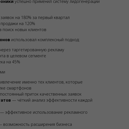
роники
успешно применил систему лидогенерации
 заявок на 180% за первый квартал
в продажи на 120%
 поиск новых клиентов
онов
использовал комплексный подход:
через таргетированную рекламу
та в целевом сегменте
ека на 45%
ами
ивлечение именно тех клиентов, которые
пке смартфонов
постоянный приток качественных заявок
татов
— чёткий анализ эффективности каждой
— эффективное использование рекламного
 возможность расширения бизнеса