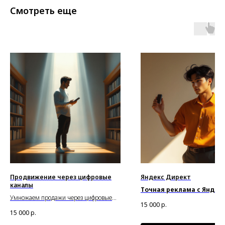
Смотреть еще
Продвижение через цифровые
Яндекс Директ
каналы
Точная реклама с Яндек
Умножаем продажи через цифровые
т: только ваши клиенты
15 000
р.
каналы: профессиональный подход к
15 000
р.
вашему успеху