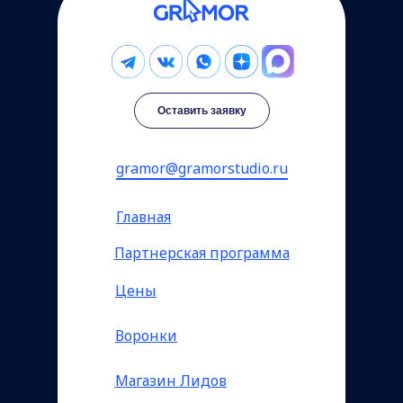
Оставить заявку
gramor@gramorstudio.ru
Главная
Партнерская программа
Цены
Воронки
Магазин Лидов