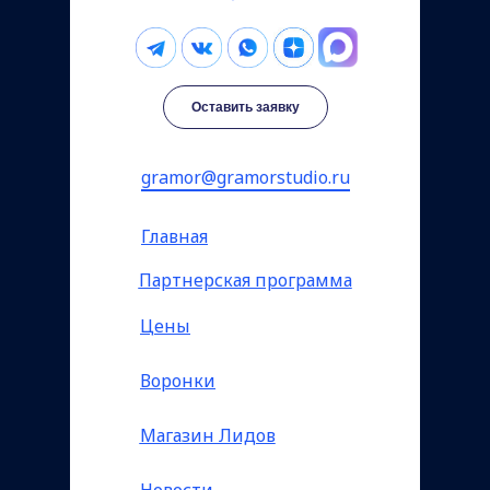
Оставить заявку
gramor@gramorstudio.ru
Главная
Партнерская программа
Цены
Воронки
Магазин Лидов