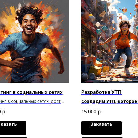
тинг в социальных сетях
Разработка УТП
инг в социальных сетях: рост
Создадим УТП, которое
ж без лишних трат
ваших идеальных клие
0
р.
15 000
р.
аказать
Заказать