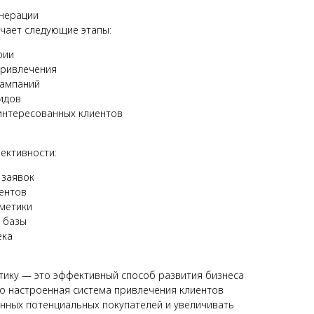
енерации
чает следующие этапы:
рии
привлечения
кампаний
идов
интересованных клиентов
ективности:
 заявок
иентов
метики
 базы
ека
тику — это эффективный способ развития бизнеса
но настроенная система привлечения клиентов
енных потенциальных покупателей и увеличивать