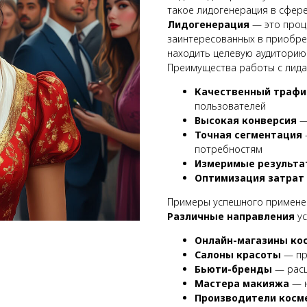
такое лидогенерация в сфер
Лидогенерация
— это проц
заинтересованных в приобре
находить целевую аудиторию
Преимущества работы с лид
Качественный трафи
пользователей
Высокая конверсия
—
Точная сегментация
потребностям
Измеримые результа
Оптимизация затрат
Примеры успешного примене
Различные направления
ус
Онлайн-магазины ко
Салоны красоты
— пр
Бьюти-бренды
— расш
Мастера макияжа
— н
Производители косм