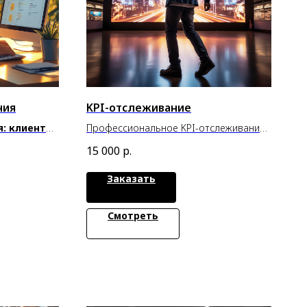
ния
KPI-отслеживание
я: клиенты
Профессиональное KPI-отслеживание
— путь к успеху
15 000
р.
Заказать
Смотреть