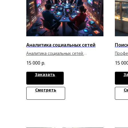
Аналитика социальных сетей
Поис
Аналитика социальных сетей:
Профе
превращаем социальные медиа в
для э
15 000
р.
15 00
мощный инструмент роста
вашег
Заказать
З
Смотреть
С