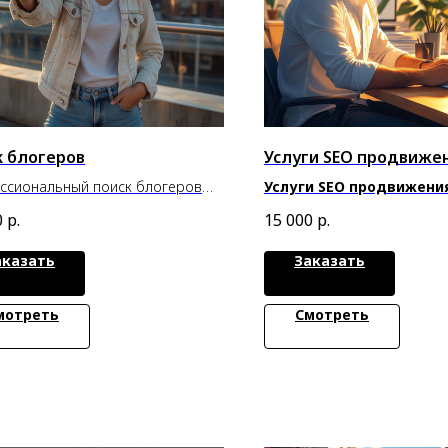
к блогеров
Услуги SEO продвиже
ссиональный поиск блогеров
Услуги SEO продвижени
ффективного продвижения
находят вас сами
0
р.
15 000
р.
о бренда
аказать
Заказать
мотреть
Смотреть