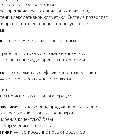
е декоративной косметики?
есс привлечения потенциальных клиентов,
тении декоративной косметики. Система позволяет
 и превращать её в реальных покупателей.
ами
к
— привлечение заинтересованных
 работа с готовыми к покупке клиентами
— разделение аудитории по интересам и
ты
— отслеживание эффективности кампаний
— контроль рекламного бюджета
ния
пешно используют лидогенерацию:
сметики
— увеличение продаж через интернет
ивлечение клиентов на процедуры
ирение клиентской базы
абор учеников на курсы
етики
— тестирование новых продуктов