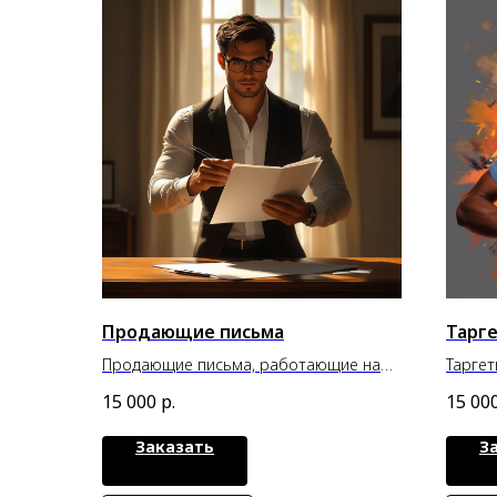
Продающие письма
Тарге
Продающие письма, работающие на
Таргет
максимальную конверсию
прода
15 000
р.
15 00
Заказать
З