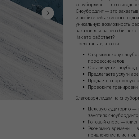
сноубординг — это выгодное
Сноубординг — это захватыв
и любителей активного отды
уникальную возможность рас
заказов для вашего бизнеса.
Как это работает?
Представьте, что вы:
Открыли школу сноубор
профессионалов
Организуете сноуборд-
Предлагаете услуги ар
Продаёте спортивную о
Проводите тренировки 
Благодаря лидам на сноуборд
Целевую аудиторию — п
занятиях сноубординг
Готовый спрос — клиен
Экономию времени — ва
привлечение клиентов