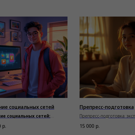
ние социальных сетей
Препресс-подготовка
ие социальных сетей:
Препресс-подготовка: экс
ем контент, который
технических деталях
0
р.
15 000
р.
кает