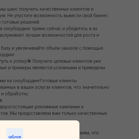
аш шанс получить качественных клиентов и
ня. Не упустите возможность вывести свой бизнес
 готовых решений.
а сноубординг прямо сейчас и убедитесь в их
заслуживает лучших возможностей для роста и
 базу и увеличивайте объём заказов с помощью
ординг.
путь к успеху🎯 Получите целевых клиентов уже
ные и примеры являются условными и приведены
ми на сноубордингГотовые клиенты
ванных в ваших услугах клиентов, что значительно
 и обработку.
в
 дорогостоящие рекламные кампании и
нтов. Мы предоставляем вам только качественные
тся и соответствуют вашим требованиям, что