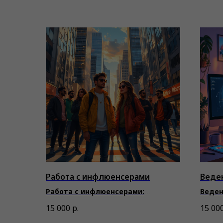
Работа с инфлюенсерами
Веде
Работа с инфлюенсерами:
Веден
аутентичное продвижение вашего
созда
15 000
р.
15 00
бренда
вовле