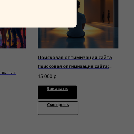
Поисковая оптимизация сайта
Поисковая оптимизация сайта:
аказы с
увеличим продажи через поиск
15 000
р.
ркетплейсах
Заказать
Смотреть