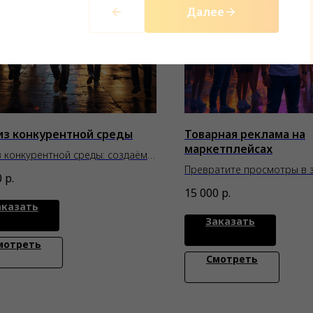
Далее
из конкурентной среды
Товарная реклама на
маркетплейсах
 конкурентной среды: создаём
гии будущего
Превратите просмотры в з
0
р.
товарной рекламой на ма
15 000
р.
аказать
Заказать
мотреть
Смотреть