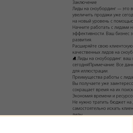
Заключение
Лиды на сноубординг — это в
увеличить продажи уже сегод
на новый уровень с помощью
Начните работать с лидами н
эффективности. Ваш бизнес 
развития.
Расширяйте свою клиентскую
качественных лидов на сноуб
⛸️ Лиды на сноубординг: ваш 
сегодня!
Примечание: Все дан
для иллюстрации.
Преимущества работы с лида
Вы получаете уже заинтересо
сокращает время на их поиск
Экономия времени и ресурсо
Не нужно тратить бюджет на
самостоятельно искать клие
лиды.
Точный подбор
Все лиды тщательно отбираю